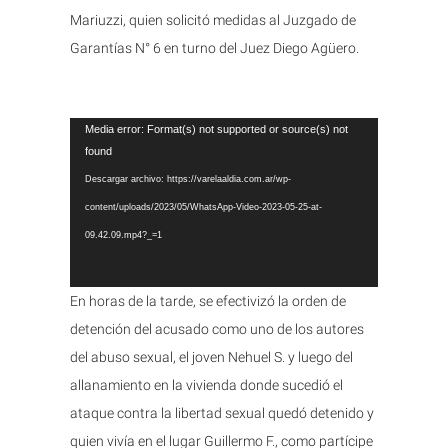
Mariuzzi, quien solicitó medidas al Juzgado de
Garantías N° 6 en turno del Juez Diego Agüero.
Reproductor
Media error: Format(s) not supported or source(s) not
found
de
Descargar archivo: https://varelaaldia.com.ar/wp-
vídeo
content/uploads/2023/05/WhatsApp-Video-2023-05-25-at-
09.42.09.mp4?_=1
En horas de la tarde, se efectivizó la orden de
detención del acusado como uno de los autores
del abuso sexual, el joven Nehuel S. y luego del
allanamiento en la vivienda donde sucedió el
ataque contra la libertad sexual quedó detenido y
quien vivía en el lugar Guillermo F., como partícipe