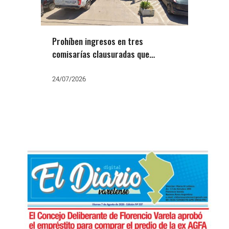
Prohíben ingresos en tres
comisarías clausuradas que
alojaban mujeres en condiciones
inhumanas
24/07/2026