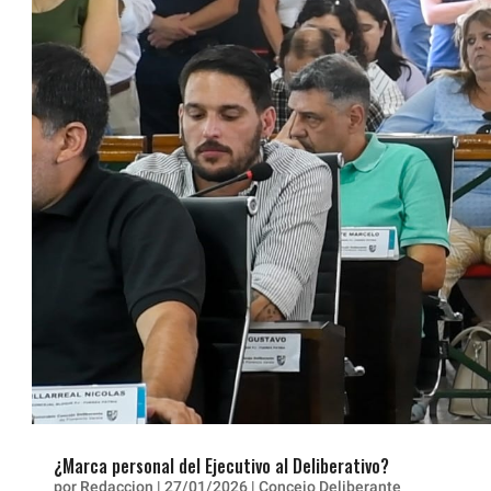
¿Marca personal del Ejecutivo al Deliberativo?
por
Redaccion
|
27/01/2026
|
Concejo Deliberante