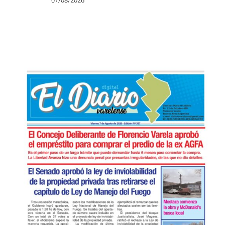
trabajo, el pan y la paz»
07/08/2026