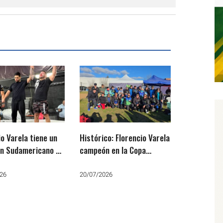
io Varela tiene un
Histórico: Florencio Varela
n Sudamericano de
campeón en la Copa
Jiu Jitsu: Cristian
Metropolitana de Cross
artano» Gómez
26
20/07/2026