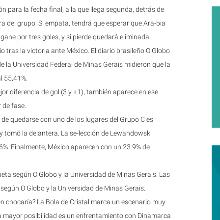
ión para la fecha final, a la que llega segunda, detrás de
era del grupo. Si empata, tendrá que esperar que Ara-bia
gane por tres goles, y si pierde quedará eliminada.
tras la victoria ante México. El diario brasileño O Globo
 la Universidad Federal de Minas Gerais midieron que la
l 55,41%.
r diferencia de gol (3 y +1), también aparece en ese
 de fase.
 de quedarse con uno de los lugares del Grupo C es
 y tomó la delantera. La se-lección de Lewandowski
4,6%. Finalmente, México aparecen con un 23.9% de
eta según O Globo y la Universidad de Minas Gerais. Las
según O Globo y la Universidad de Minas Gerais.
ién chocaría? La Bola de Cristal marca un escenario muy
. La mayor posibilidad es un enfrentamiento con Dinamarca