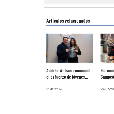
Artículos relacionados
Andrés Watson reconoció
Florenc
el esfuerzo de jóvenes
Campeó
atletas varelenses, entre
Combat 
ellos la campeona Ludmila
«El Esp
31/07/2026
29/07/20
Guisasola