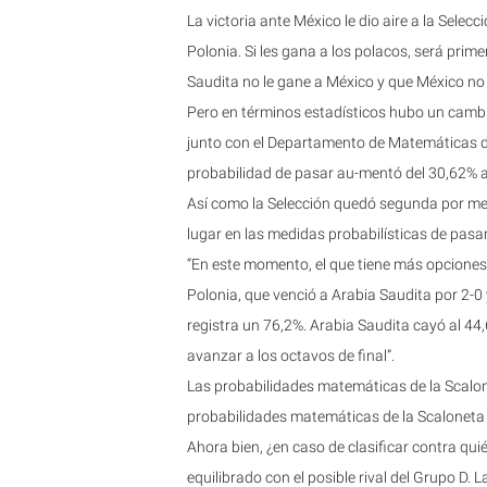
La victoria ante México le dio aire a la Selecc
Polonia. Si les gana a los polacos, será prim
Saudita no le gane a México y que México no 
Pero en términos estadísticos hubo un cambio 
junto con el Departamento de Matemáticas de
probabilidad de pasar au-mentó del 30,62% a
Así como la Selección quedó segunda por mejo
lugar en las medidas probabilísticas de pasar
“En este momento, el que tiene más opciones
Polonia, que venció a Arabia Saudita por 2-0
registra un 76,2%. Arabia Saudita cayó al 4
avanzar a los octavos de final”.
Las probabilidades matemáticas de la Scalon
probabilidades matemáticas de la Scaloneta 
Ahora bien, ¿en caso de clasificar contra qu
equilibrado con el posible rival del Grupo D