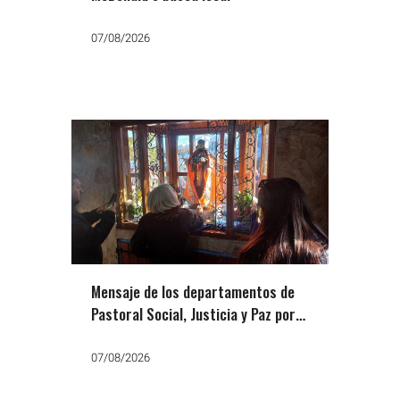
07/08/2026
Mensaje de los departamentos de
Pastoral Social, Justicia y Paz por
San Cayetano: «Que no falte el
trabajo, el pan y la paz»
07/08/2026