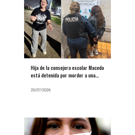
Hija de la consejera escolar Macedo
está detenida por morder a una
vecina y amputarle la falange de un
dedo
20/07/2026