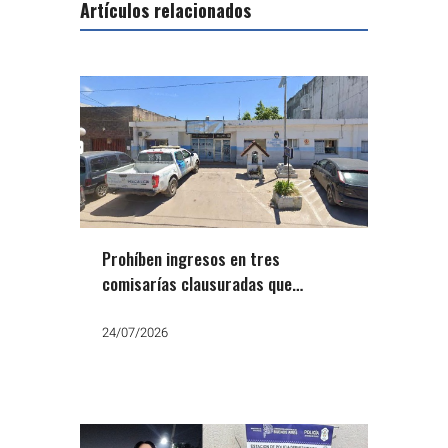
Artículos relacionados
Prohíben ingresos en tres
comisarías clausuradas que
alojaban mujeres en condiciones
inhumanas
24/07/2026