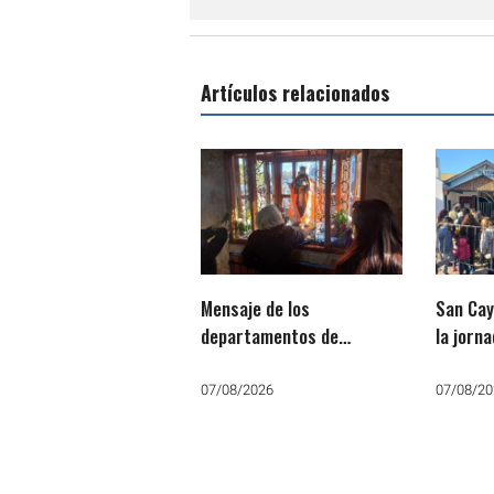
Artículos relacionados
Mensaje de los
San Cay
departamentos de
la jorn
Pastoral Social, Justicia y
Paz por San Cayetano:
07/08/2026
07/08/20
«Que no falte el trabajo, el
pan y la paz»