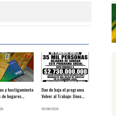
as y hostigamiento
Dan de baja el programa
s de hogares
Volver al Trabajo: Unos
inos
35.000 varelenses dejan
de cobrar
26
05/08/2026