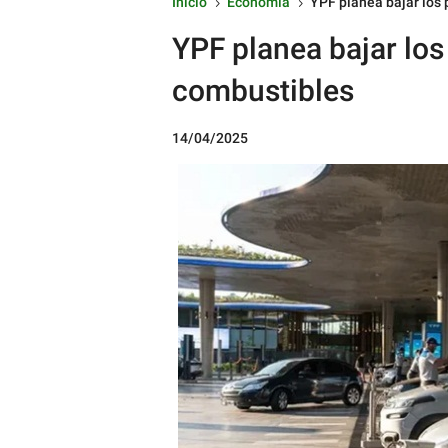
Inicio
Economía
YPF planea bajar los 
5
5
YPF planea bajar los
combustibles
14/04/2025