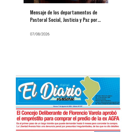
Mensaje de los departamentos de
Pastoral Social, Justicia y Paz por
San Cayetano: «Que no falte el
trabajo, el pan y la paz»
07/08/2026