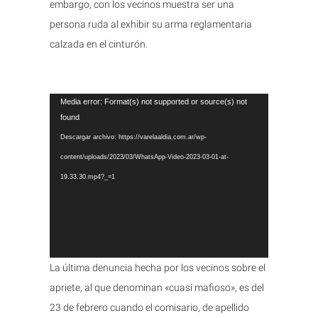
embargo, con los vecinos muestra ser una
persona ruda al exhibir su arma reglamentaria
calzada en el cinturón.
Reproductor
Media error: Format(s) not supported or source(s) not
found
de
Descargar archivo: https://varelaaldia.com.ar/wp-
vídeo
content/uploads/2023/03/WhatsApp-Video-2023-03-01-at-
19.33.30.mp4?_=1
La última denuncia hecha por los vecinos sobre el
apriete, al que denominan «cuasi mafioso», es del
23 de febrero cuando el comisario, de apellido