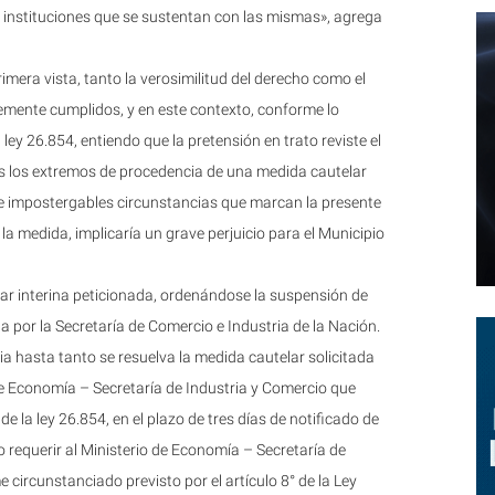
s e instituciones que se sustentan con las mismas», agrega
rimera vista, tanto la verosimilitud del derecho como el
emente cumplidos, y en este contexto, conforme lo
a ley 26.854, entiendo que la pretensión en trato reviste el
s los extremos de procedencia de una medida cautelar
nte impostergables circunstancias que marcan la presente
a medida, implicaría un grave perjuicio para el Municipio
elar interina peticionada, ordenándose la suspensión de
a por la Secretaría de Comercio e Industria de la Nación.
ia hasta tanto se resuelva la medida cautelar solicitada
o de Economía – Secretaría de Industria y Comercio que
de la ley 26.854, en el plazo de tres días de notificado de
o requerir al Ministerio de Economía – Secretaría de
 circunstanciado previsto por el artículo 8° de la Ley