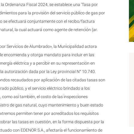
n la Ordenanza Fiscal 2024, se establece una ‘Tasa por
dimientos para la provisión del servicio público de gas por
buto se efectuará conjuntamente con el recibo/factura
 natural, la cual actuará como agente de retención (ar.
por Servicios de Alumbrado», la Municipalidad actora
le encomienda y otorga mandato para incluir en las
ergía eléctrica y a percibir en su representación en
 la autorización dada por la Ley provincial N° 10.740.
 fondos recaudados por aplicación de las citadas tasas son
do público, y el servicio eléctrico brindado a los
s, como así también, el costo de las inspecciones
nistro de gas natural, cuyo mantenimiento y buen estado
extremos permiten tener por acreditados los requisitos
cobrar las tasas en cuestión, en la forma dispuesta por la
ctuado con EDENOR S.A., afectaría el funcionamiento de