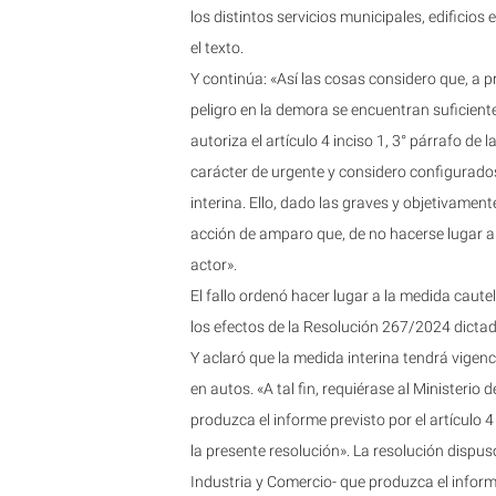
los distintos servicios municipales, edificio
el texto.
Y continúa: «Así las cosas considero que, a p
peligro en la demora se encuentran suficient
autoriza el artículo 4 inciso 1, 3° párrafo de l
carácter de urgente y considero configurado
interina. Ello, dado las graves y objetivame
acción de amparo que, de no hacerse lugar a l
actor».
El fallo ordenó hacer lugar a la medida caut
los efectos de la Resolución 267/2024 dictad
Y aclaró que la medida interina tendrá vigenc
en autos. «A tal fin, requiérase al Ministeri
produzca el informe previsto por el artículo 4 
la presente resolución». La resolución dispus
Industria y Comercio- que produzca el informe