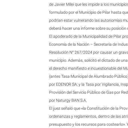
de Javier Milei que les impide a los municipio
formulado por el Municipio de Pilar hasta que 
podrían estar vulnerando las autonomías mun
deberá hacer una informe sobre su posición o
El apoderado de la Municipalidad de Pilar pr
Economía de la Nación – Secretaría de Industr
Resolución N° 267/2024 por causar un gravam
municipio. Además, solicitó el dictado de un
el derecho manifiesto e incuestionable del Mun
(antes Tasa Municipal de Alumbrado Público),
por EDENOR SA; y la Tasa por Vigilancia, Ins
Provisión del Servicio Público de Gas por Red
por Naturgy BAN S.A.
El juez señaló que «la Constitución de la Prov
ordenanzas y reglamentos, dentro de las atri
presupuesto y los recursos para costearlo».