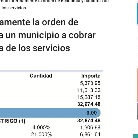
frenó interinamente la orden de Economía y habilitó a un
 los servicios
namente la orden de
a un municipio a cobrar
a de los servicios