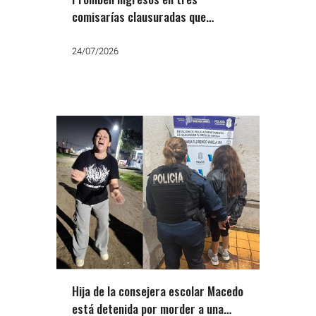
comisarías clausuradas que
alojaban mujeres en condiciones
inhumanas
24/07/2026
Hija de la consejera escolar Macedo
está detenida por morder a una