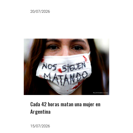
vecina y amputarle la falange de un
dedo
20/07/2026
Cada 42 horas matan una mujer en
Argentina
15/07/2026