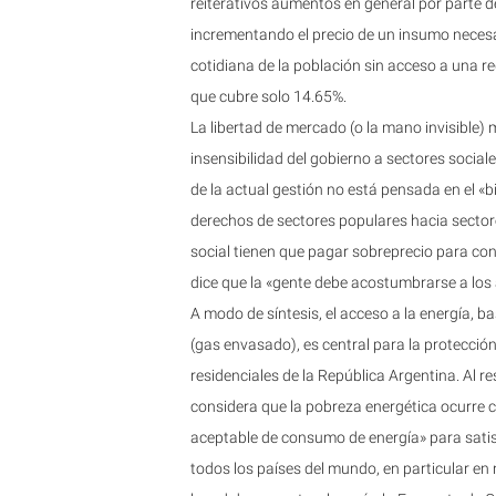
reiterativos aumentos en general por parte d
incrementando el precio de un insumo necesa
cotidiana de la población sin acceso a una 
que cubre solo 14.65%.
La libertad de mercado (o la mano invisible) m
insensibilidad del gobierno a sectores social
de la actual gestión no está pensada en el «b
derechos de sectores populares hacia sector
social tienen que pagar sobreprecio para con
dice que la «gente debe acostumbrarse a lo
A modo de síntesis, el acceso a la energía, b
(gas envasado), es central para la protección
residenciales de la República Argentina. Al 
considera que la pobreza energética ocurre
aceptable de consumo de energía» para sati
todos los países del mundo, en particular en 