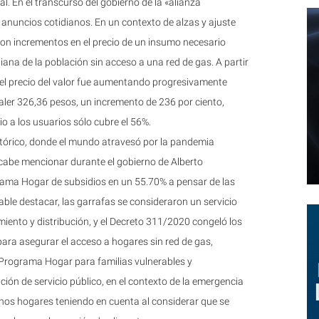
l. En el transcurso del gobierno de la «alianza
nuncios cotidianos. En un contexto de alzas y ajuste
naron incrementos en el precio de un insumo necesario
iana de la población sin acceso a una red de gas. A partir
el precio del valor fue aumentando progresivamente
aler 326,36 pesos, un incremento de 236 por ciento,
dio a los usuarios sólo cubre el 56%.
tórico, donde el mundo atravesó por la pandemia
 cabe mencionar durante el gobierno de Alberto
ama Hogar de subsidios en un 55.70% a pensar de las
able destacar, las garrafas se consideraron un servicio
miento y distribución, y el Decreto 311/2020 congeló los
ara asegurar el acceso a hogares sin red de gas,
 Programa Hogar para familias vulnerables y
ción de servicio público, en el contexto de la emergencia
chos hogares teniendo en cuenta al considerar que se