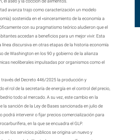
n, el aseo y la cocción de alimentos.
rtad avanza trajo como caracterización un modelo
nomía) sostenida en el «sinceramiento de la economía a
sóficamente con su pragmatismo teórico aludieron que el
itantes accedan a beneficios para un mejor vivir. Esta
a línea discursiva en otras etapas de la historia economía
nso de Washington en los 90 y gobierno de la alianza
ómicas neoliberales impulsadas por organismos como el
a través del Decreto 446/2025 la producción y
 el rol de la secretaría de energía en el control del precio,
 albedrio todo al mercado. A su vez, este cambio en la
e la sanción de la Ley de Bases sancionada en julio de
o podrá intervenir o fijar precios comercialización para
drocarburífera, en la que se encuadra el GLP.
s en los servicios públicos se origina un nuevo y