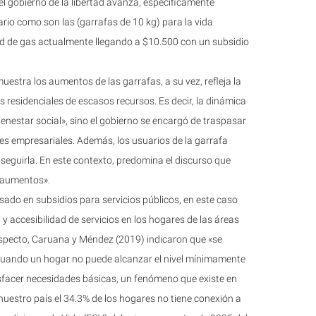
el gobierno de la libertad avanza, específicamente
rio como son las (garrafas de 10 kg) para la vida
red de gas actualmente llegando a $10.500 con un subsidio
uestra los aumentos de las garrafas, a su vez, refleja la
es residenciales de escasos recursos. Es decir, la dinámica
ienestar social», sino el gobierno se encargó de traspasar
es empresariales. Además, los usuarios de la garrafa
seguirla. En este contexto, predomina el discurso que
s aumentos».
asado en subsidios para servicios públicos, en este caso
 y accesibilidad de servicios en los hogares de las áreas
respecto, Caruana y Méndez (2019) indicaron que «se
 cuando un hogar no puede alcanzar el nivel mínimamente
sfacer necesidades básicas, un fenómeno que existe en
nuestro país el 34.3% de los hogares no tiene conexión a