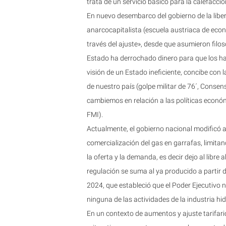
trata de un servicio básico para la calefacció
En nuevo desembarco del gobierno de la libe
anarcocapitalista (escuela austriaca de eco
través del ajuste», desde que asumieron filo
Estado ha derrochado dinero para que los hab
visión de un Estado ineficiente, concibe con l
de nuestro país (golpe militar de 76´, Conse
cambiemos en relación a las políticas econ
FMI).
Actualmente, el gobierno nacional modificó 
comercialización del gas en garrafas, limitando
la oferta y la demanda, es decir dejo al libre
regulación se suma al ya producido a partir d
2024, que estableció que el Poder Ejecutivo n
ninguna de las actividades de la industria hi
En un contexto de aumentos y ajuste tarifario