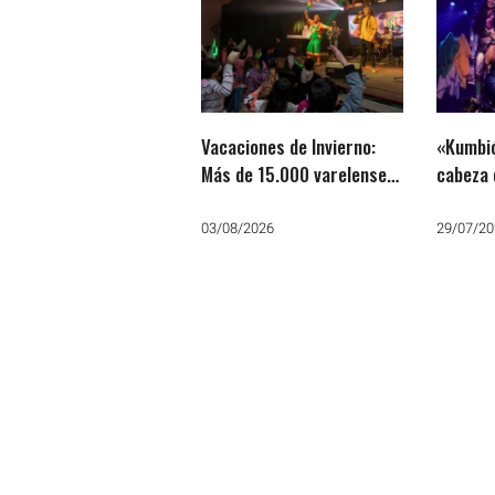
Vacaciones de Invierno:
«Kumbió
Más de 15.000 varelenses
cabeza 
disfrutaron las obras de
teatro
03/08/2026
29/07/20