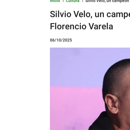
Inicio
Cultura
Silvio Velo, un campeón 
5
5
Silvio Velo, un campe
Florencio Varela
06/10/2025