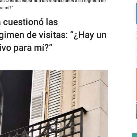
as Cristina cuestionó las restricciones a su régimen de
ra mí?”
 cuestionó las
égimen de visitas: “¿Hay un
ivo para mí?”