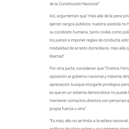
de la Constitución Nacional”.
Así, argumentan que “más allá de la pena priva
ejercer cargos públicos, nuestra asistida no
su condición humana, tanto civiles como polí
los jueces a imponer reglas de conducta adi
modalidad de arresto domiciliario, más allá qu
libertad”.
Por otra parte, consideran que “Cristina Fernán
oposición al gobierno nacional y máxima dirige
apreciación busque otorgarle privilegios pers
es que en un sistema democrático no puede lim
mantener contactos directos con personas qu
propia fuerza u otra”.
“Es más, ello no se limita a la esfera naciona
políticas de otros países y sus primeros man