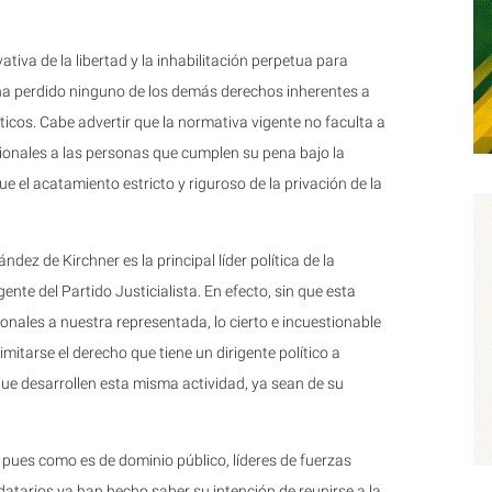
tiva de la libertad y la inhabilitación perpetua para
 ha perdido ninguno de los demás derechos inherentes a
ticos. Cabe advertir que la normativa vigente no faculta a
cionales a las personas que cumplen su pena bajo la
e el acatamiento estricto y riguroso de la privación de la
dez de Kirchner es la principal líder política de la
nte del Partido Justicialista. En efecto, sin que esta
onales a nuestra representada, lo cierto e incuestionable
itarse el derecho que tiene un dirigente político a
e desarrollen esta misma actividad, ya sean de su
l, pues como es de dominio público, líderes de fuerzas
datarios ya han hecho saber su intención de reunirse a la