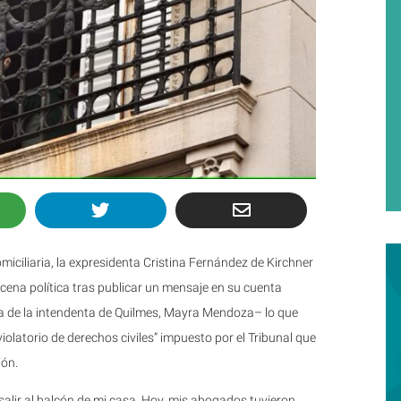
miciliaria, la expresidenta Cristina Fernández de Kirchner
escena política tras publicar un mensaje en su cuenta
sita de la intendenta de Quilmes, Mayra Mendoza– lo que
violatorio de derechos civiles” impuesto por el Tribunal que
ión.
 salir al balcón de mi casa. Hoy, mis abogados tuvieron