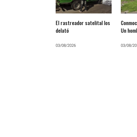
El rastreador satelital los
Conmoci
delató
Un homb
electro
el tend
03/08/2026
03/08/20