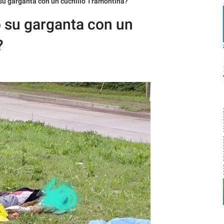
su garganta con un cuchillo Tramontina?
o su garganta con un
?