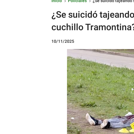
Inicio
Policiales
¿Se suicidó tajeando 
5
5
¿Se suicidó tajeand
cuchillo Tramontina
10/11/2025