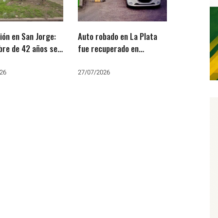
ón en San Jorge:
Auto robado en La Plata
re de 42 años se
fue recuperado en
cutó al manipular
Florencio Varela
ido de Edesur
26
27/07/2026