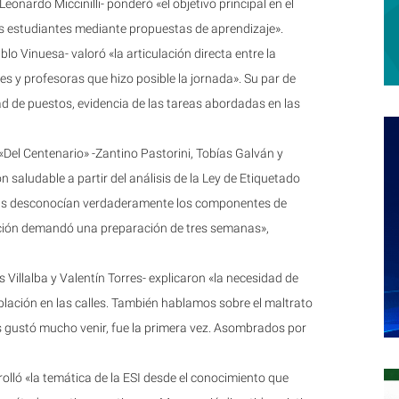
Leonardo Miccinilli- ponderó «el objetivo principal en el
las estudiantes mediante propuestas de aprendizaje».
lo Vinuesa- valoró «la articulación directa entre la
s y profesoras que hizo posible la jornada». Su par de
 de puestos, evidencia de las tareas abordadas en las
«Del Centenario» -Zantino Pastorini, Tobías Galván y
saludable a partir del análisis de la Ley de Etiquetado
s desconocían verdaderamente los componentes de
ención demandó una preparación de tres semanas»,
s Villalba y Valentín Torres- explicaron «la necesidad de
lación en las calles. También hablamos sobre el maltrato
s gustó mucho venir, fue la primera vez. Asombrados por
rolló «la temática de la ESI desde el conocimiento que