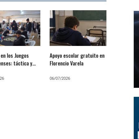
 en los Juegos
Apoyo escolar gratuito en
nses: táctica y
Florencio Varela
gia para avanzar a
ima etapa
26
06/07/2026