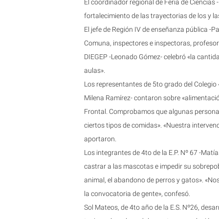
El coordinador regional de Feria de Ciencias -
fortalecimiento de las trayectorias de los y 
El jefe de Región IV de enseñanza pública -Pab
Comuna, inspectores e inspectoras, profesore
DIEGEP -Leonado Gómez- celebró «la cantidad
aulas».
Los representantes de 5to grado del Colegio 
Milena Ramírez- contaron sobre «alimentación 
Frontal. Comprobamos que algunas persona
ciertos tipos de comidas». «Nuestra interv
aportaron.
Los integrantes de 4to de la E.P. Nº 67 -Matía
castrar a las mascotas e impedir su sobrepob
animal, el abandono de perros y gatos». «No
la convocatoria de gente», confesó.
Sol Mateos, de 4to año de la E.S. Nº26, desar