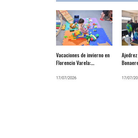
Vacaciones de invierno en
Ajedrez
Florencio Varela:
Bonaere
Cronograma de eventos
estrate
educativos gratuitos
la próx
17/07/2026
17/07/20