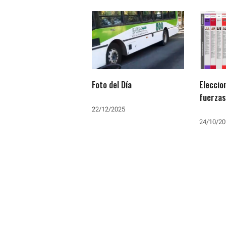
Foto del Día
Eleccio
fuerzas
buscan 
22/12/2025
que deb
24/10/20