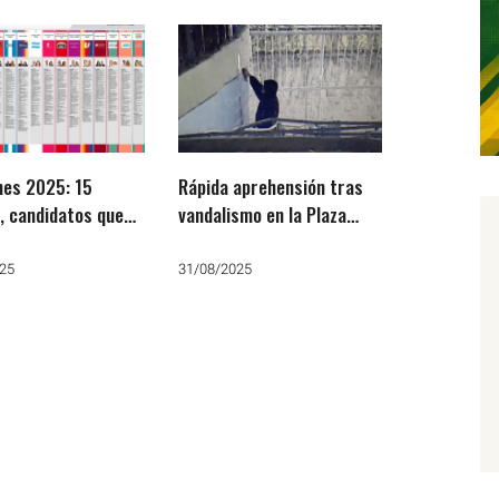
nes 2025: 15
Rápida aprehensión tras
, candidatos que
vandalismo en la Plaza
renovar y la BUP
Calegari: ¿Quién paga los
uta
daños?
25
31/08/2025