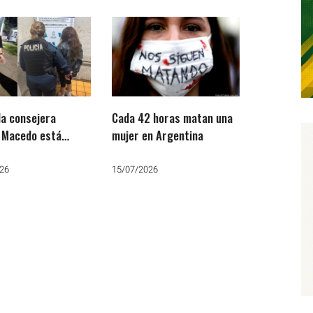
 la consejera
Cada 42 horas matan una
 Macedo está
mujer en Argentina
a por morder a una
y amputarle la
26
15/07/2026
 de un dedo