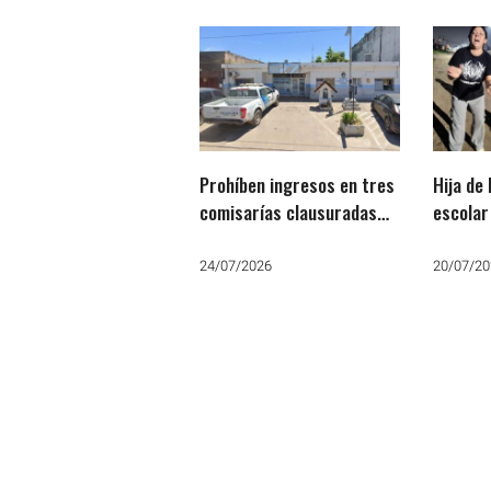
Prohíben ingresos en tres
Hija de
comisarías clausuradas
escolar
que alojaban mujeres en
detenid
condiciones inhumanas
vecina 
24/07/2026
20/07/20
falange