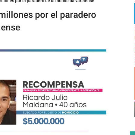
llones por el paradero de un homicida varelense
illones por el paradero
lense