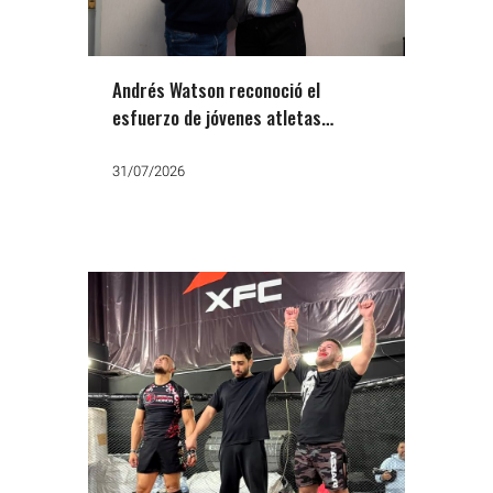
Andrés Watson reconoció el
esfuerzo de jóvenes atletas
varelenses, entre ellos la campeona
Ludmila Guisasola
31/07/2026