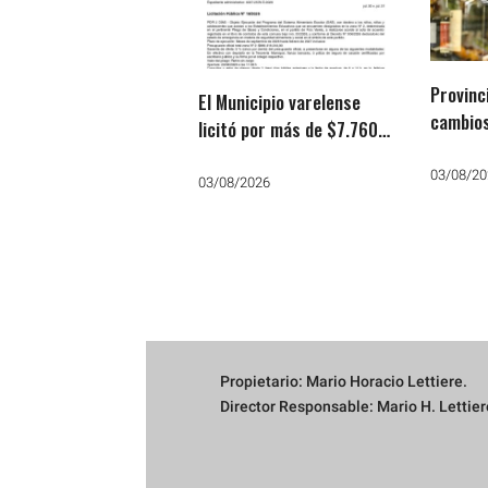
Provinc
El Municipio varelense
cambios
licitó por más de $7.760
regula 
millones el Servicio
03/08/20
Alimentario Escolar hasta
03/08/2026
Febrero de 2027
Propietario: Mario Horacio Lettiere.
Director Responsable: Mario H. Lettier