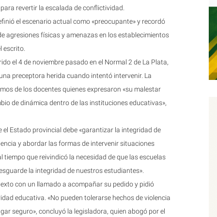
para revertir la escalada de conflictividad.
finió el escenario actual como «preocupante» y recordó
e agresiones físicas y amenazas en los establecimientos
 escrito.
rrido el 4 de noviembre pasado en el Normal 2 de La Plata,
na preceptora herida cuando intentó intervenir. La
lamos de los docentes quienes expresaron «su malestar
ambio de dinámica dentro de las instituciones educativas»,
 el Estado provincial debe «garantizar la integridad de
lencia y abordar las formas de intervenir situaciones
l tiempo que reivindicó la necesidad de que las escuelas
resguarde la integridad de nuestros estudiantes».
el texto con un llamado a acompañar su pedido y pidió
idad educativa. «No pueden tolerarse hechos de violencia
ugar seguro», concluyó la legisladora, quien abogó por el