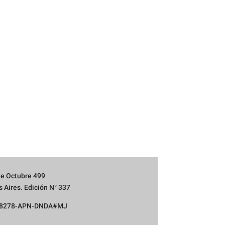
 de Octubre 499
 Aires. Edición N° 337
968278-APN-DNDA#MJ