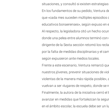
situaciones, y consultó si existen estrategias 
En los fundamentos de su pedido, Ventura de
que «cada mes suceden múltiples episodios d
educativos bonaerenses», según expuso en el
Al respecto, la legisladora citó un hecho ocu
donde una pelea entre alumnos terminó con u
dirigente de la Sexta sección retomó los rec
por la falta de medidas disciplinarias y el c
según expusieron ante medios locales.
Frente a este escenario, Ventura remarcó que
nuestros jóvenes, prevenir situaciones de vio
violentas de la manera más rápida posible», a
vuelvan a ser «lugares de respeto, donde se 
Finalmente, la autora de la iniciativa cerró 
avanzar en medidas que fortalezcan la segur
en el ámbito escolar, la escuela debe ser un l