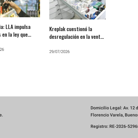
ia: LLA impulsa
Kreplak cuestionó la
 en la ley que
desregulación en la venta
la venta de alcohol
de medicamentos: «Otra
26
falsa libertad de Milei»
29/07/2026
Domicilio Legal: Av. 12
e.
Florencio Varela, Buenos
Registro: RE-2026-52