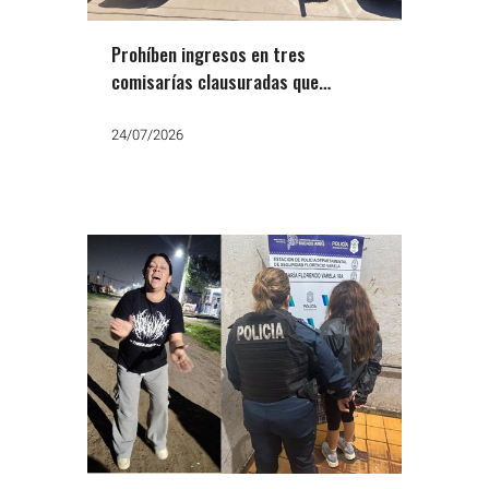
Prohíben ingresos en tres
comisarías clausuradas que
alojaban mujeres en condiciones
inhumanas
24/07/2026