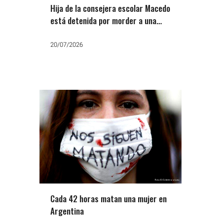
Hija de la consejera escolar Macedo
está detenida por morder a una
vecina y amputarle la falange de un
dedo
20/07/2026
Cada 42 horas matan una mujer en
Argentina