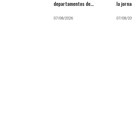
departamentos de
la jorn
Pastoral Social, Justicia y
Paz por San Cayetano:
07/08/2026
07/08/20
«Que no falte el trabajo, el
pan y la paz»