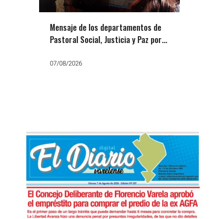
Mensaje de los departamentos de
Pastoral Social, Justicia y Paz por
San Cayetano: «Que no falte el
trabajo, el pan y la paz»
07/08/2026