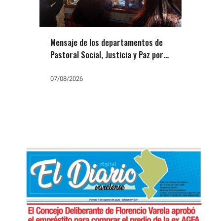
Mensaje de los departamentos de
Pastoral Social, Justicia y Paz por
San Cayetano: «Que no falte el
trabajo, el pan y la paz»
07/08/2026