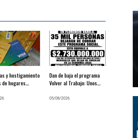
as y hostigamiento
Dan de baja el programa
s de hogares
Volver al Trabajo: Unos
inos
35.000 varelenses dejan
de cobrar
26
05/08/2026