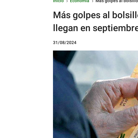
Inicio
Economía
Más golpes al bolsill
5
5
Más golpes al bolsil
llegan en septiembr
31/08/2024