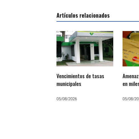
Artículos relacionados
Vencimientos de tasas
Amenaz
municipales
en mile
Argent
05/08/2026
05/08/20