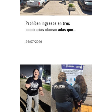
Prohíben ingresos en tres
comisarías clausuradas que
alojaban mujeres en condiciones
inhumanas
24/07/2026