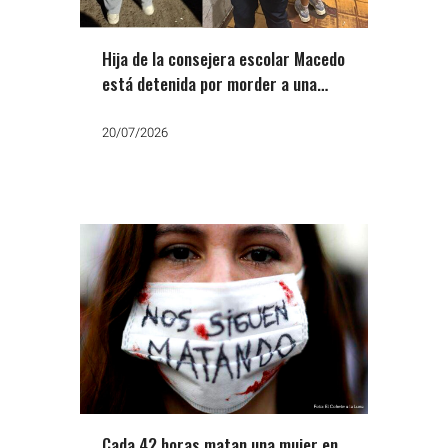
Hija de la consejera escolar Macedo
está detenida por morder a una
vecina y amputarle la falange de un
dedo
20/07/2026
Cada 42 horas matan una mujer en