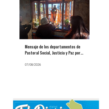
Mensaje de los departamentos de
Pastoral Social, Justicia y Paz por
San Cayetano: «Que no falte el
trabajo, el pan y la paz»
07/08/2026