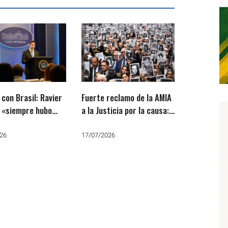
 con Brasil: Ravier
Fuerte reclamo de la AMIA
e «siempre hubo
a la Justicia por la causa:
s de ambos lados»
“Es como si estuviese
PT fue a la Justicia
adormecida o cajoneada”
26
17/07/2026