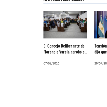
El Concejo Deliberante de
Tensión
Florencio Varela aprobó el
dijo qu
empréstito para comprar
insulto
el predio de la ex AGFA
pero el 
07/08/2026
29/07/20