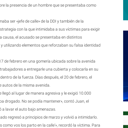
bre la presencia de un hombre que se presentaba como
aba ser «jefe de calle» de la DDI y también de la
strategia con la que intimidaba a sus víctimas para exigir
la causa, el acusado se presentaba en distintos
 y utilizando elementos que reforzaban su falsa identidad
 17 de febrero en una gomería ubicada sobre la avenida
s trabajadores a entregarle una cubierta y colocarla en su
ntro de la fuerza. Días después, el 20 de febrero, el
e autos de la misma avenida.
 llegó al lugar de manera agresiva y le exigió 10.000
aba drogado. No se podía mantener», contó Juan, el
ió a lavar el auto bajo amenazas.
do regresó a principios de marzo y volvió a intimidarlo.
s como vos los parto en la calle'», recordó la víctima. Para