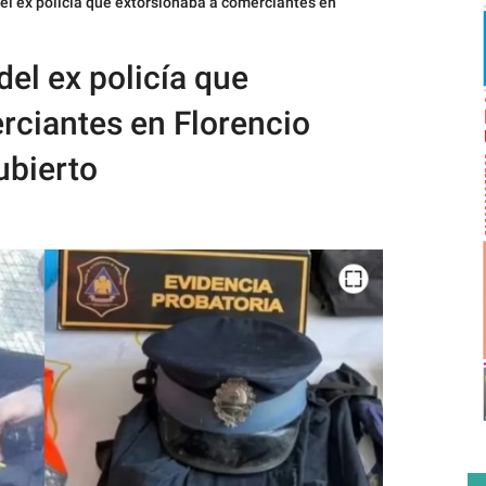
 del ex policía que extorsionaba a comerciantes en
 del ex policía que
rciantes en Florencio
ubierto