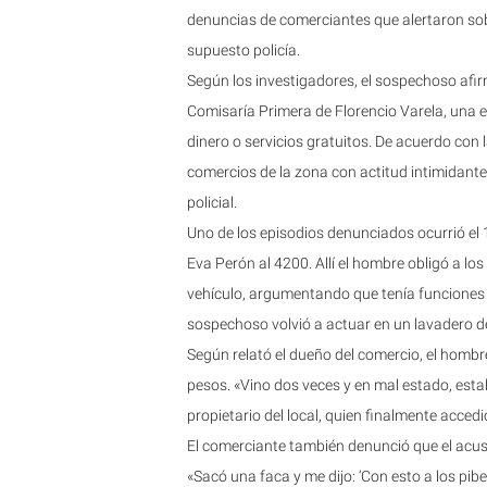
denuncias de comerciantes que alertaron so
supuesto policía.
Según los investigadores, el sospechoso afirm
Comisaría Primera de Florencio Varela, una e
dinero o servicios gratuitos. De acuerdo con 
comercios de la zona con actitud intimidante
policial.
Uno de los episodios denunciados ocurrió el
Eva Perón al 4200. Allí el hombre obligó a lo
vehículo, argumentando que tenía funciones de
sospechoso volvió a actuar en un lavadero d
Según relató el dueño del comercio, el hombre
pesos. «Vino dos veces y en mal estado, est
propietario del local, quien finalmente acced
El comerciante también denunció que el acusa
«Sacó una faca y me dijo: ‘Con esto a los pibe