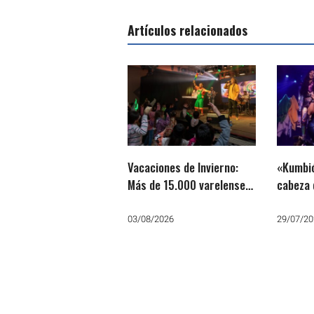
Artículos relacionados
Vacaciones de Invierno:
«Kumbió
Más de 15.000 varelenses
cabeza 
disfrutaron las obras de
teatro
03/08/2026
29/07/20