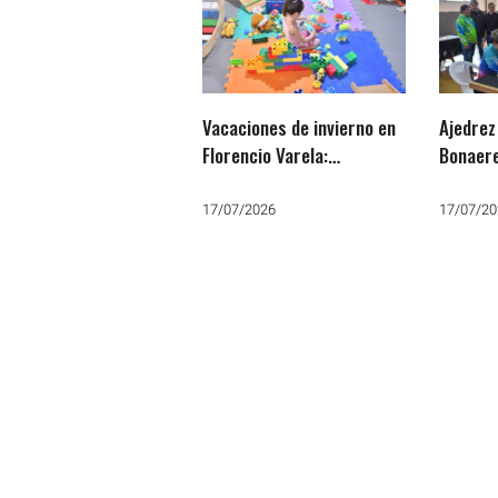
Vacaciones de invierno en
Ajedrez
Florencio Varela:
Bonaere
Cronograma de eventos
estrate
educativos gratuitos
la próx
17/07/2026
17/07/20