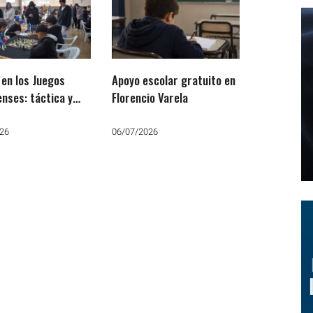
 en los Juegos
Apoyo escolar gratuito en
nses: táctica y
Florencio Varela
gia para avanzar a
ima etapa
26
06/07/2026