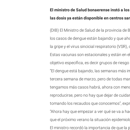
El ministro de Salud bonaerense instó a lo
las dosis ya están disponible en centros san
(DIB) El Ministro de Salud de la provincia d
los casos de dengue están bajando y que ah
la gripe y el virus sincicial respiratorio (VSR
Estas vacunas son estacionales y están en e
objetivo específica, es decir grupos de ries
“El dengue está bajando, las semanas más i
tercera semana de marzo, pero de todas ma
tengamos más casos habrá, ahora con menos
reproducirse, pero no hay que dejar de cuida
tomando los recaudos que conocemos”, expre
“Ahora hay que empezar a ver qué se va a ha
que el próximo verano la situación epidemiol
El ministro recordó la importancia de que la 