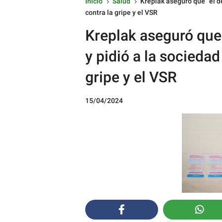
Inicio
Salud
Kreplak aseguró que “el d
5
5
contra la gripe y el VSR
Kreplak aseguró que
y pidió a la socieda
gripe y el VSR
15/04/2024