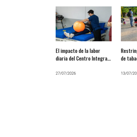
El impacto de la labor
Restrin
diaria del Centro Integral
de tabaco en pl
de Rehabilitación en la
parque
comunidad varelense
27/07/2026
13/07/20