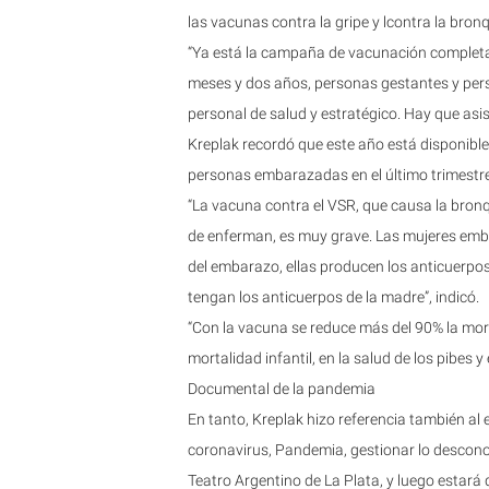
las vacunas contra la gripe y lcontra la bronqu
“Ya está la campaña de vacunación completa 
meses y dos años, personas gestantes y per
personal de salud y estratégico. Hay que asist
Kreplak recordó que este año está disponible
personas embarazadas en el último trimestre
“La vacuna contra el VSR, que causa la bronq
de enferman, es muy grave. Las mujeres emba
del embarazo, ellas producen los anticuerpo
tengan los anticuerpos de la madre”, indicó.
“Con la vacuna se reduce más del 90% la mor
mortalidad infantil, en la salud de los pibes y
Documental de la pandemia
En tanto, Kreplak hizo referencia también al 
coronavirus, Pandemia, gestionar lo desconoc
Teatro Argentino de La Plata, y luego estará