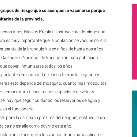
s grupos de riesgo que se acerquen a vacunarse porque
itarios de la provincia.
e Buenos Aires, Nicolás Kreplak, sostuvo este domingo que
ora es muy importante que la población se vacune contra
), causante de la bronquiolitis en niños de hasta dos años.
l Calendario Nacional de Vacunación para población
go que deben inmunizarse todos los años.
mportantes en cantidad de casos fueron la segunda y
neras esto depende del mosquito, cuanto mas mosquitos
 temperatura tienen menos capacidad de volar y
rse, hay que seguir cuidando los reservorios de agua y
só el funcionario.
cer para la campaña próxima del dengue“, sostuvo, para
ógica no estalle como ocurrió este año.
población se acerque a los vacuna torios para aplicarse