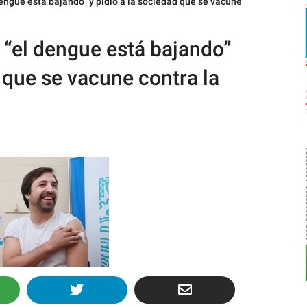
engue está bajando” y pidió a la sociedad que se vacune
 “el dengue está bajando”
d que se vacune contra la