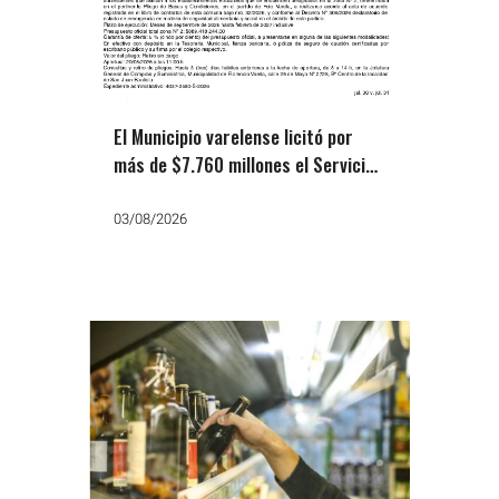
El Municipio varelense licitó por
más de $7.760 millones el Servicio
Alimentario Escolar hasta Febrero
de 2027
03/08/2026