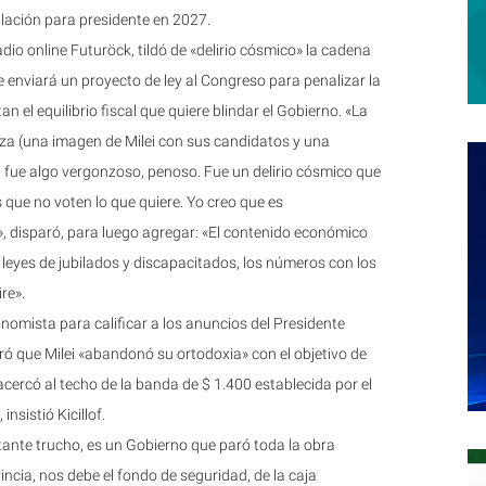
ación para presidente en 2027.
radio online Futuröck, tildó de «delirio cósmico» la cadena
e enviará un proyecto de ley al Congreso para penalizar la
l equilibrio fiscal que quiere blindar el Gobierno. «La
nza (una imagen de Milei con sus candidatos y una
 fue algo vergonzoso, penoso. Fue un delirio cósmico que
 que no voten lo que quiere. Yo creo que es
 disparó, para luego agregar: «El contenido económico
 leyes de jubilados y discapacitados, los números con los
re».
nomista para calificar a los anuncios del Presidente
ó que Milei «abandonó su ortodoxia» con el objetivo de
cercó al techo de la banda de $ 1.400 establecida por el
nsistió Kicillof.
stante trucho, es un Gobierno que paró toda la obra
vincia, nos debe el fondo de seguridad, de la caja