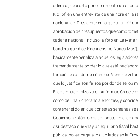
además, descartó por el momento una postul
Kicillof, en una entrevista de una hora en la 
nacional del Presidente en la que anunció qu
aprobación de presupuestos que comprometan e
cadena nacional, incluso la foto en La Mata
bandera que dice ‘Kirchnerismo Nunca Más’),
básicamente penaliza a aquellos legisladores
tremendamente border lo que está haciendo»,
también es un delirio cósmico. Viene de vetar
que lo justifica son falsos por donde se los mi
El gobernador hizo valer su formación de eco
como de una «ignorancia enorme», y consider
contener el dólar, que por estas semanas se a
Gobierno. «Están locos por sostener el dólar», i
Así, destacó que «hay un equilibrio fiscal ba
pública, no les paga a los jubilados en la Pro