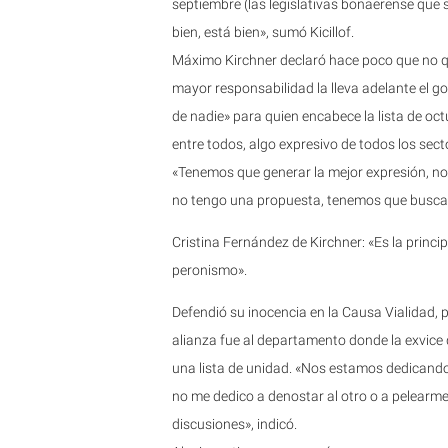
septiembre (las legislativas bonaerense que 
bien, está bien», sumó Kicillof.
Máximo Kirchner declaró hace poco que no qu
mayor responsabilidad la lleva adelante el go
de nadie» para quien encabece la lista de oc
entre todos, algo expresivo de todos los sect
«Tenemos que generar la mejor expresión, no
no tengo una propuesta, tenemos que buscarl
Cristina Fernández de Kirchner: «Es la principa
peronismo».
Defendió su inocencia en la Causa Vialidad, pe
alianza fue al departamento donde la exvic
una lista de unidad. «Nos estamos dedicando
no me dedico a denostar al otro o a pelearm
discusiones», indicó.