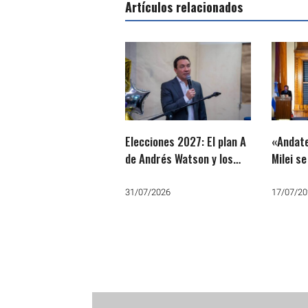
Artículos relacionados
Elecciones 2027: El plan A
«Andate
de Andrés Watson y los
Milei s
cuatro nombres del plan B
especta
dijo que
31/07/2026
17/07/20