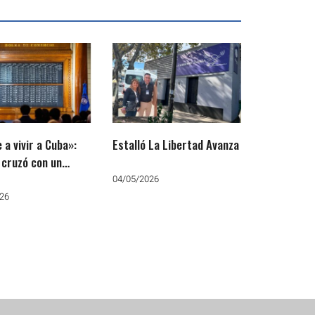
 a vivir a Cuba»:
Estalló La Libertad Avanza
e cruzó con un
dor en la Bolsa y
04/05/2026
 va a ser reelecto
26