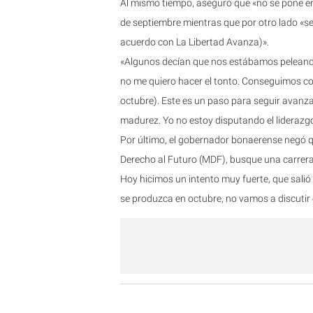
Al mismo tiempo, aseguró que «no se pone en
de septiembre mientras que por otro lado «se
acuerdo con La Libertad Avanza)».
«Algunos decían que nos estábamos peleando
no me quiero hacer el tonto. Conseguimos c
octubre). Este es un paso para seguir avanz
madurez. Yo no estoy disputando el liderazgo»
Por último, el gobernador bonaerense negó q
Derecho al Futuro (MDF), busque una carrera 
Hoy hicimos un intento muy fuerte, que salió
se produzca en octubre, no vamos a discutir 