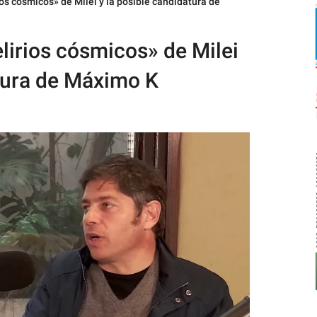
irios cósmicos» de Milei y la posible candidatura de
delirios cósmicos» de Milei
atura de Máximo K