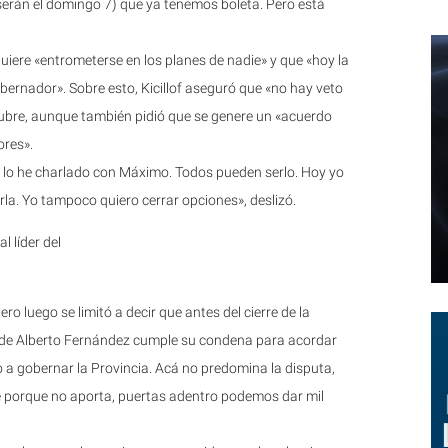
serán el domingo 7) que ya tenemos boleta. Pero está
iere «entrometerse en los planes de nadie» y que «hoy la
bernador». Sobre esto, Kicillof aseguró que «no hay veto
tubre, aunque también pidió que se genere un «acuerdo
ores».
 lo he charlado con Máximo. Todos pueden serlo. Hoy yo
a. Yo tampoco quiero cerrar opciones», deslizó.
l líder del
ro luego se limitó a decir que antes del cierre de la
e de Alberto Fernández cumple su condena para acordar
 a gobernar la Provincia. Acá no predomina la disputa,
e porque no aporta, puertas adentro podemos dar mil