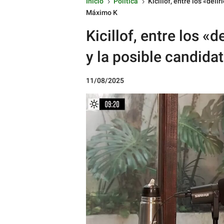
Inicio
Política
Kicillof, entre los «del
5
5
Máximo K
Kicillof, entre los «
y la posible candid
11/08/2025