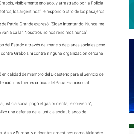
 Grabois, visiblemente enojado, y arrastrado por la Policía
otros, los argentinos”, le respondió otro de los pasajeros.
nte de Patria Grande expresó: “Sigan intentando. Nunca me
 van a callar. Nosotros no nos rendimos nunca”.
os del Estado a través del manejo de planes sociales pese
o contra Grabois ni contra ninguna organización cercana
pó en calidad de miembro del Dicasterio para el Servicio del
ención las fuertes críticas del Papa Francisco al
a justicia social pagó el gas pimienta, le convenía”,
izó una defensa de la justicia social, blanco de
a, Asia y Europa, y dirigentes argentinos como Alejandro