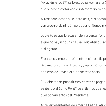
“¿A quién le robé?”, se lo escucha vociferar a
que buscaba cortar con el intercambio. “A nos
Al respecto, desde su cuenta de X, el dirige
van a correr de ningún aeropuerto. Nunca me
Lo cierto es que lo acusan de malversar fond
a que no hay ninguna causa judicial en curs
al dirigente.
El pasado viernes, el referente social partici
Desarrollo Humano Integral, y escuchó con at
gobierno de Javier Milei en materia social.
“El Gobierno se puso firme y en vez de pagar l
sentenció el Sumo Pontífice al tiempo que real
cuestionamientos del Presidente.
Ante representantes de América Latina, Áfric