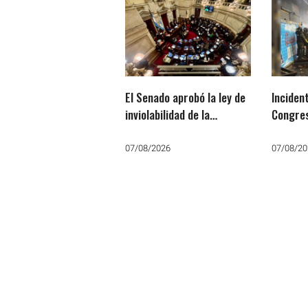
El Senado aprobó la ley de
Inciden
inviolabilidad de la
Congres
propiedad privada tras
durante la protes
retirarse el capítulo de
contra 
07/08/2026
07/08/20
Ley de Manejo del Fuego
Privada