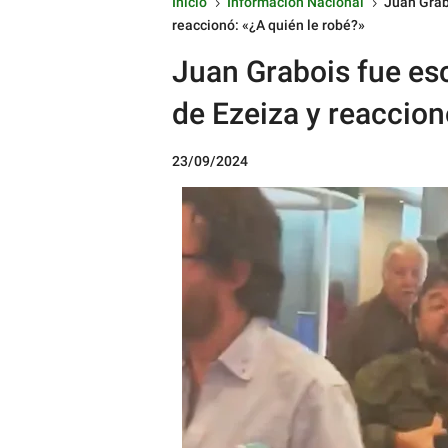
Inicio
Informacion Nacional
Juan Grab
5
5
reaccionó: «¿A quién le robé?»
Juan Grabois fue es
de Ezeiza y reaccion
23/09/2024