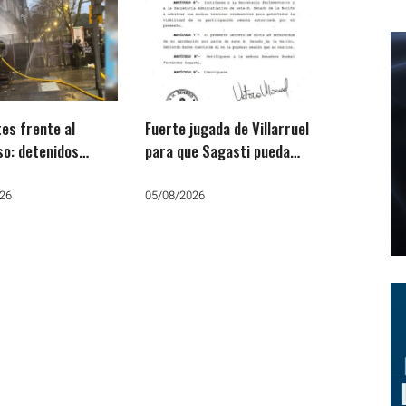
tes frente al
Fuerte jugada de Villarruel
o: detenidos
para que Sagasti pueda
ta
votar contra la ley de
la Ley de Propiedad
tierras de Milei
26
05/08/2026