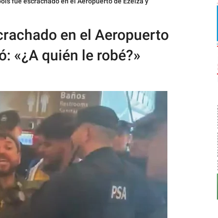
ois fue escrachado en el Aeropuerto de Ezeiza y
crachado en el Aeropuerto
ó: «¿A quién le robé?»