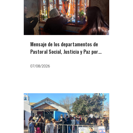
Mensaje de los departamentos de
Pastoral Social, Justicia y Paz por
San Cayetano: «Que no falte el
trabajo, el pan y la paz»
07/08/2026