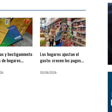
as y hostigamiento
Los hogares ajustan el
s de hogares
gasto: crecen los pagos
inos
de servicios y caen las
compras
26
03/08/2026