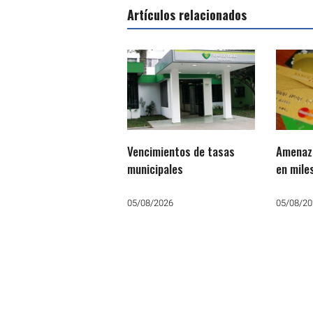
Artículos relacionados
Vencimientos de tasas
Amenaz
municipales
en mile
Argent
05/08/2026
05/08/20