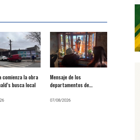
 comienza la obra
Mensaje de los
ald’s busca local
departamentos de
Pastoral Social, Justicia y
Paz por San Cayetano:
26
07/08/2026
«Que no falte el trabajo, el
pan y la paz»