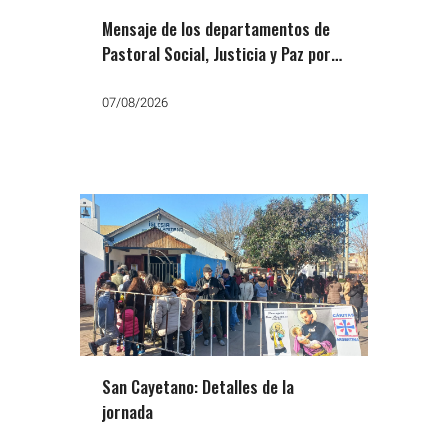
Mensaje de los departamentos de
Pastoral Social, Justicia y Paz por
San Cayetano: «Que no falte el
trabajo, el pan y la paz»
07/08/2026
San Cayetano: Detalles de la
jornada