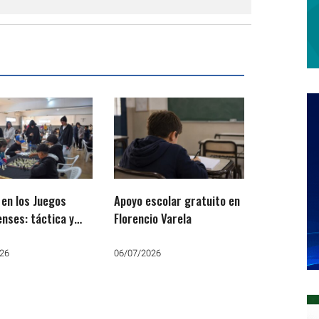
 en los Juegos
Apoyo escolar gratuito en
nses: táctica y
Florencio Varela
gia para avanzar a
ima etapa
26
06/07/2026