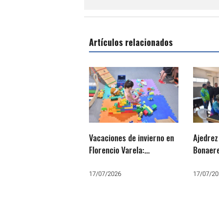
Artículos relacionados
Vacaciones de invierno en
Ajedrez
Florencio Varela:
Bonaere
Cronograma de eventos
estrate
educativos gratuitos
la próx
17/07/2026
17/07/20