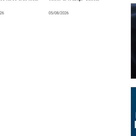
ataques de Milei
35.000 varelenses dejan
de cobrar
26
05/08/2026