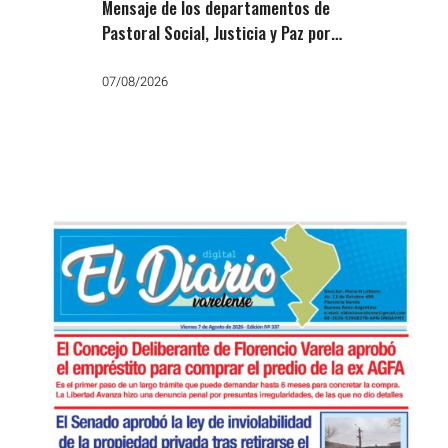
Mensaje de los departamentos de
Pastoral Social, Justicia y Paz por
San Cayetano: «Que no falte el
trabajo, el pan y la paz»
07/08/2026