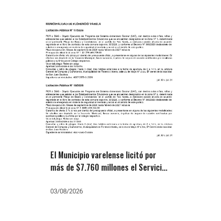
El Municipio varelense licitó por
más de $7.760 millones el Servicio
Alimentario Escolar hasta Febrero
de 2027
03/08/2026