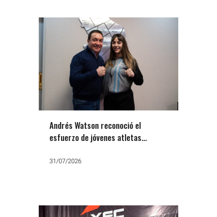
Andrés Watson reconoció el
esfuerzo de jóvenes atletas
varelenses, entre ellos la campeona
Ludmila Guisasola
31/07/2026