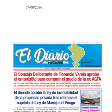
San Cayetano: «Que no falte el
trabajo, el pan y la paz»
07/08/2026