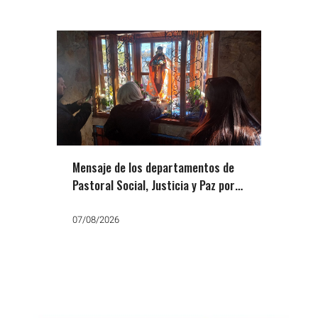
Mensaje de los departamentos de
Pastoral Social, Justicia y Paz por
San Cayetano: «Que no falte el
trabajo, el pan y la paz»
07/08/2026