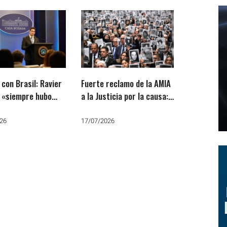
 con Brasil: Ravier
Fuerte reclamo de la AMIA
e «siempre hubo
a la Justicia por la causa:
s de ambos lados»
“Es como si estuviese
PT fue a la Justicia
adormecida o cajoneada”
26
17/07/2026