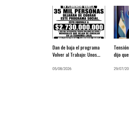
Dan de baja el programa
Tensión
Volver al Trabajo: Unos
dijo qu
35.000 varelenses dejan
insulto
de cobrar
pero el 
05/08/2026
29/07/20