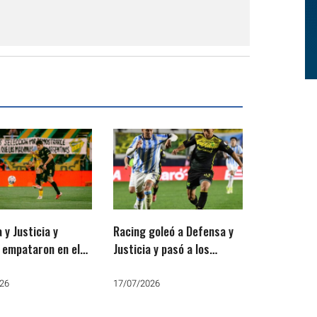
 y Justicia y
Racing goleó a Defensa y
empataron en el
Justicia y pasó a los
del Torneo Clausura
octavos de la Copa
Argentina 2026
26
17/07/2026