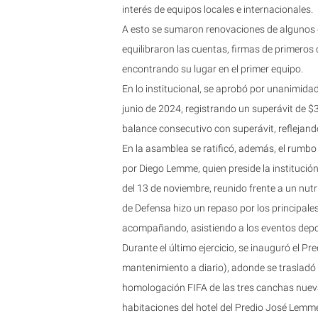
interés de equipos locales e internacionales.
A esto se sumaron renovaciones de algunos de
equilibraron las cuentas, firmas de primeros 
encontrando su lugar en el primer equipo.
En lo institucional, se aprobó por unanimidad
junio de 2024, registrando un superávit de $
balance consecutivo con superávit, reflejando 
En la asamblea se ratificó, además, el rumb
por Diego Lemme, quien preside la institució
del 13 de noviembre, reunido frente a un nut
de Defensa hizo un repaso por los principales
acompañando, asistiendo a los eventos depor
Durante el último ejercicio, se inauguró el 
mantenimiento a diario), adonde se trasladó y
homologación FIFA de las tres canchas nuevas
habitaciones del hotel del Predio José Lemm