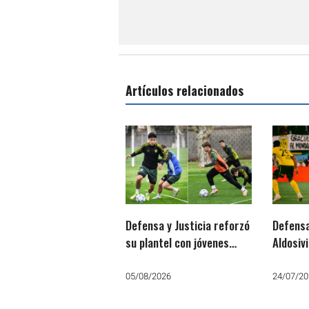
Artículos relacionados
Defensa y Justicia reforzó
Defensa
su plantel con jóvenes
Aldosivi 
promesas
inicio 
2026
05/08/2026
24/07/20