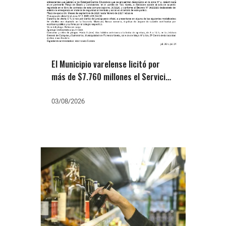
El Municipio varelense licitó por
más de $7.760 millones el Servicio
Alimentario Escolar hasta Febrero
de 2027
03/08/2026