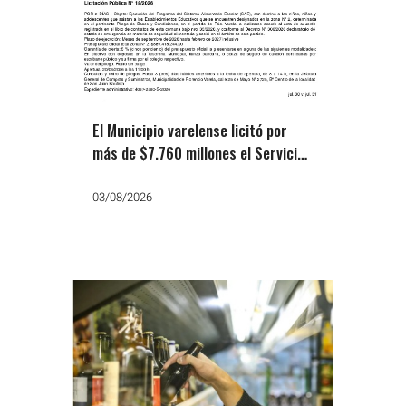
El Municipio varelense licitó por
más de $7.760 millones el Servicio
Alimentario Escolar hasta Febrero
de 2027
03/08/2026